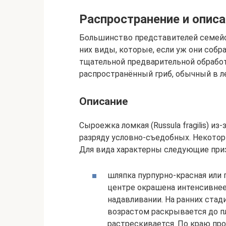
Распространение и опис
Большинство представителей семейс
них виды, которые, если уж они соб
тщательной предварительной обработ
распространённый гриб, обычный в л
Описание
Сыроежка ломкая (Russula fragilis) и
разряду условно-съедобных. Некото
Для вида характерны следующие при
шляпка пурпурно-красная или 
центре окрашена интенсивнее
надавливании. На ранних стад
возрастом раскрывается до пл
растрескивается. По краю пр