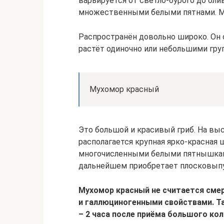
варьируется от светло-бурого до оли
множественными белыми пятнами. Мя
Распространён довольно широко. Он о
растёт одиночно или небольшими гру
Мухомор красный
Это большой и красивый гриб. На вы
располагается крупная ярко-красная 
многочисленными белыми пятнышками.
дальнейшем приобретает плосковып
Мухомор красный не считается см
и галлюциногенными свойствами. Та
– 2 часа после приёма большого кол