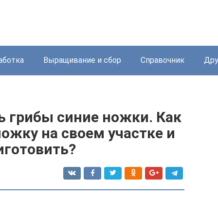
аботка
Выращивание и сбор
Справочник
Дру
ь грибы синие ножки. Как
ожку на своем участке и
иготовить?