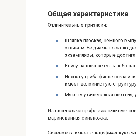
Общая характеристика
Отличительные признаки:
Шляпка плоская, немного вып
отливом. Её диаметр около де
экземпляры, которые достига
Внизу на шляпке есть неболь
Ножка у гриба фиолетовая или
имеет волокнистую структуру
Мякоть у синеножки плотная, 
Из синеножки профессиональные пов
маринованная синеножка.
Синеножка имеет специфическую син