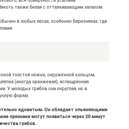
вкового, вся поверхность усыпана
коть также белая с отталкивающим запахом.
бычен в любых лесах, особенно березняках, где
ппами.
сокой толстой ножке, окружённой кольцом,
шляпка (иногда оранжевая), испещрённая
 У молодых грибов она округлая, но в
уклую форму.
ертельно ядовитым. Он обладает опьяняющими
кие признаки могут появиться через 20 минут
ичества грибов.