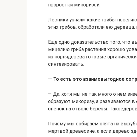
проростки микоризой.
Лесники узнали, какие грибы поселяю
этих грибов, обработали ею деревца,
Еще одно доказательство того, что в
мицелию гриба растения хорошо усваи
из корнядерева готовые органическ
синтезировать.
— То есть это взаимовыгодное сот
— Да, хотя мы не так много о нем зна
образуют микоризу, а развиваются в 
опенок на стволе березы. Такоедерев
Почему мы собираем опята на вырубк
мертвой древесине, а если дерево здор