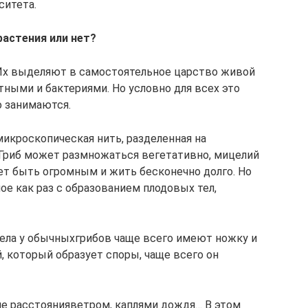
ситета.
растения или нет?
. Их выделяют в самостоятельное царство живой
ными и бактериями. Но условно для всех это
о занимаются.
микроскопическая нить, разделенная на
. Гриб может размножаться вегетативно, мицелий
ет быть огромным и жить бесконечно долго. Но
ое как раз с образованием плодовых тел,
ла у обычныхгрибов чаще всего имеют ножку и
й, который образует споры, чаще всего он
е расстоянияветром, каплями дождя… В этом