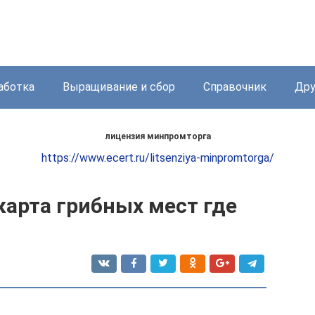
аботка
Выращивание и сбор
Справочник
Дру
лицензия минпромторга
https://www.ecert.ru/litsenziya-minpromtorga/
карта грибных мест где