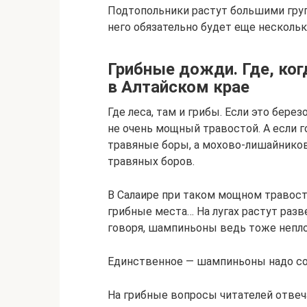
Подтопольники растут большими групп
него обязательно будет еще нескольк
Грибные дожди. Где, ког
в Алтайском крае
Где леса, там и грибы. Если это бере
не очень мощный травостой. А если г
травяные боры, а мохово-лишайников
травяных боров.
В Салаире при таком мощном травост
грибные места… На лугах растут разв
говоря, шампиньоны ведь тоже непло
Единственное — шампиньоны надо соб
На грибные вопросы читателей отвеч