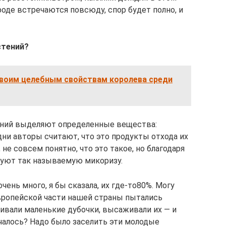
роде встречаются повсюду, спор будет полно, и
стений?
своим целебным свойствам королева среди
тений выделяют определенные вещества:
ни авторы считают, что это продукты отхода их
не совсем понятно, что это такое, но благодаря
зуют так называемую микоризу.
чень много, я бы сказала, их где-то80%. Могу
европейской части нашей страны пытались
вали маленькие дубочки, высаживали их — и
учалось? Надо было заселить эти молодые