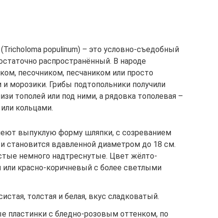
(Tricholoma populinum) – это условно-съедобный
достаточно распространённый. В народе
ком, песочником, песчаником или просто
 и морозики. Грибы подтопольники получили
изи тополей или под ними, а рядовка тополевая –
д или кольцами.
еют выпуклую форму шляпки, с созреванием
ти становится вдавленной диаметром до 18 см.
стые немного надтреснутые. Цвет жёлто-
 или красно-коричневый с более светлыми
истая, толстая и белая, вкус сладковатый.
 пластинки с бледно-розовым оттенком, по