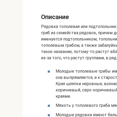
Описание
Рядовка тополевая или подтопольник 
гриб из семейства рядовок, причем 
именуется подтопольником, топольни
тополевым грибом, а также забалуйки
такое название, потому-то растут вбл
из-за того, что растут группами, в ря
Молодые тополевые грибы им
она выпрямляется, и к старос
Края шляпки неровные, волни
коричневый, серо-коричневый
краями.
Мякоть у тополевого гриба мяс
Молодые рядовки имеют белые