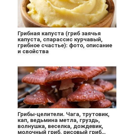
Грибная капуста (гриб заячья
капуста, спарассис курчавый,
грибное счастье): фото, описание
и свойства
Грибы-целители. Чага, трутовик,
кап, ведьмина метла, груздь,
волнушка, веселка, дождевик,
молочный гриб, рисовый гриб…