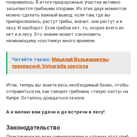
понравилось. В итоге придорожные участки активно
засыпаются грибными спорами. Из этих двух моментов
можно сделать важный вывод: если там, где вы
припарковались, растут грибы, значит, они растут и в
лесу. И наоборот. Если грибов нет, то, скорее всего их
нет и в лесу. Это знание может сэкономить
начинающему «охотнику» много времени.
Читайте также:
Мицелий Вольвариеллы
прекрасной, Volvariella speciosa
Итак, теперь вы знаете весь необходимый базис, чтобы
отправиться на, как говорят грибники, «тихую охоту» на
Кипре. Осталось дождаться сезона.
А я желаю вам удачи и до встречи в лесу!
Законодательство
Практически во всех цивилизованных странах этот гриб