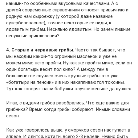
какими-то особенными вкусовыми качествами. А с
другой современные справочники относят привычную и
родную нам сыроежку (у которой даже название
супербезопасное), точнее некоторые ее виды, к
ядовитым грибам. Несильно ядовитым. Но зачем лишние
ненужные приключения?
4. Старые и червивые грибы.
Часто так бывает, что
мы находим какой-то огромный масленок и уже не
можем мимо него пройти. Ну как же пройти мимо, если он
один богатырь весит пол кило? А между тем в
большинстве случаев очень крупные грибы это уже
«богатыри на пенсии» и в них накапливаются токсины.
Тут как говорят наши бабушки: «лучше меньше да лучше».
Итак, с видами грибов разобрались. Что еще важно для
грибника? Время когда грибы собирают. Иными словами
сезон.
Как уже говорилось выше, у сморчков сезон наступает в
апреле. И длится, кстати, всего 2-3 недели. Нужно быть