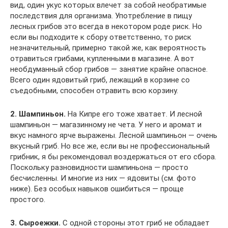
вид, один укус которых влечет за собой необратимые
последствия для организма. Употребление в пищу
лесных грибов это всегда в некотором роде риск. Но
если вы подходите к сбору ответственно, то риск
незначительный, примерно такой же, как вероятность
отравиться грибами, купленными в магазине. А вот
необдуманный сбор грибов — занятие крайне опасное.
Всего один ядовитый гриб, лежащий в корзине со
съедобными, способен отравить всю корзину.
2.
Шампиньон.
На Кипре его тоже хватает. И лесной
шампиньон — магазинному не чета. У него и аромат и
вкус намного ярче выражены. Лесной шампиньон — очень
вкусный гриб. Но все же, если вы не профессиональный
грибник, я бы рекомендовал воздержаться от его сбора.
Поскольку разновидности шампиньона — просто
бесчисленны. И многие из них — ядовиты (см. фото
ниже). Без особых навыков ошибиться — проще
простого.
3. Сыроежки.
С одной стороны этот гриб не обладает