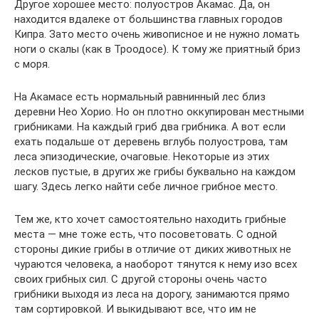
Другое хорошее место: полуостров Акамас. Да, он
находится вдалеке от большинства главных городов
Кипра. Зато место очень живописное и не нужно ломать
ноги о скалы (как в Троодосе). К тому же приятный бриз
с моря.
На Акамасе есть нормальный равнинный лес близ
деревни Нео Хорио. Но он плотно оккупирован местными
грибниками. На каждый гриб два грибника. А вот если
ехать подальше от деревень вглубь полуострова, там
леса эпизодические, очаговые. Некоторые из этих
лесков пустые, в других же грибы буквально на каждом
шагу. Здесь легко найти себе личное грибное место.
Тем же, кто хочет самостоятельно находить грибные
места — мне тоже есть, что посоветовать. С одной
стороны дикие грибы в отличие от диких животных не
чураются человека, а наоборот тянутся к нему изо всех
своих грибных сил. С другой стороны очень часто
грибники выходя из леса на дорогу, занимаются прямо
там сортировкой. И выкидывают все, что им не