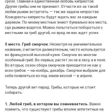
срезе. Главная и единственная любовь киприотов.
Другие грибы они не признают. Отчасти из-за такой
любви рыжик встретить — так же задача непростая.
Конкуренты-киприоты будут ждать вас за каждым
деревом. По-моему местные знают буквально все места,
где рыжики водятся. Можно попытаться побороться с
местными за гриб другой, но вряд ли вас ждет успех.
5 место. Гриб сморчок.
Несмотря на уничижительное
название, считается деликатесным, часто используется
во французской высокой кухне. Сморчок во многом
особенный гриб. Во-первых, растет он не в лесу, а в поле.
Во вторых, сезон сбора сморчков приходится не как у
всех грибов — на ноябрь, декабрь. Сморчки выбрали для
себя появляться из под земли весной — в апреле.
Теперь другой хит-парад. Грибы, которые не стоит
собирать:
1.
Любой гриб, в котором вы сомневаетесь.
Важно
помнить, что существуют грибы вполне аппетитные на