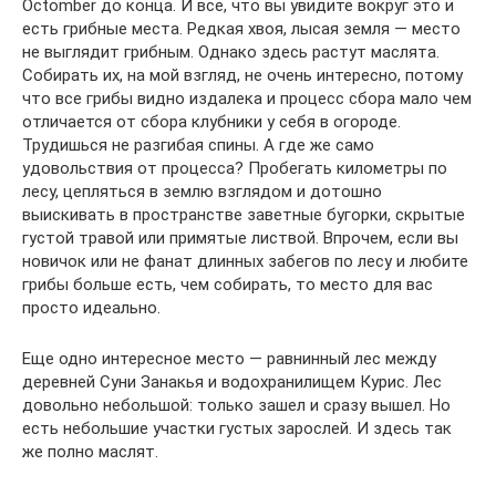
Octomber до конца. И все, что вы увидите вокруг это и
есть грибные места. Редкая хвоя, лысая земля — место
не выглядит грибным. Однако здесь растут маслята.
Собирать их, на мой взгляд, не очень интересно, потому
что все грибы видно издалека и процесс сбора мало чем
отличается от сбора клубники у себя в огороде.
Трудишься не разгибая спины. А где же само
удовольствия от процесса? Пробегать километры по
лесу, цепляться в землю взглядом и дотошно
выискивать в пространстве заветные бугорки, скрытые
густой травой или примятые листвой. Впрочем, если вы
новичок или не фанат длинных забегов по лесу и любите
грибы больше есть, чем собирать, то место для вас
просто идеально.
Еще одно интересное место — равнинный лес между
деревней Суни Занакья и водохранилищем Курис. Лес
довольно небольшой: только зашел и сразу вышел. Но
есть небольшие участки густых зарослей. И здесь так
же полно маслят.