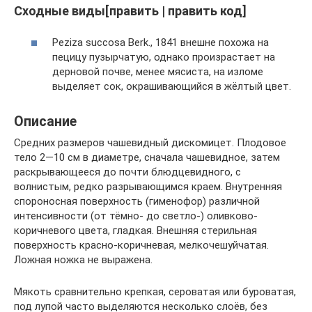
Сходные виды[править | править код]
Peziza succosa Berk., 1841 внешне похожа на
пецицу пузырчатую, однако произрастает на
дерновой почве, менее мясиста, на изломе
выделяет сок, окрашивающийся в жёлтый цвет.
Описание
Средних размеров чашевидный дискомицет. Плодовое
тело 2—10 см в диаметре, сначала чашевидное, затем
раскрывающееся до почти блюдцевидного, с
волнистым, редко разрывающимся краем. Внутренняя
спороносная поверхность (гименофор) различной
интенсивности (от тёмно- до светло-) оливково-
коричневого цвета, гладкая. Внешняя стерильная
поверхность красно-коричневая, мелкочешуйчатая.
Ложная ножка не выражена.
Мякоть сравнительно крепкая, сероватая или буроватая,
под лупой часто выделяются несколько слоёв, без