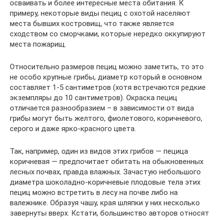
осваивать и более интересные места обитания. К
примеру, некоторые виды пециц с охотой населяют
места бывших костровищ, что также является
сходством со сморчками, которые нередко оккупируют
места пожарищ.
Относительно размеров пециц можно заметить, то это
не особо крупные грибы, диаметр который в основном
составляет 1-5 сантиметров (хотя встречаются редкие
экземпляры до 10 сантиметров). Окраска пециц
отличается разнообразием – в зависимости от вида
грибы могут быть желтого, фиолетового, коричневого,
серого и даже ярко-красного цвета.
Так, например, один из видов этих грибов — пецица
коричневая — предпочитает обитать на обыкновенных
лесных почвах, правда влажных. Зачастую небольшого
диаметра шоколадно-коричневые плодовые тела этих
пециц можно встретить в лесу на почве либо на
валежнике. Образуя чашу, края шляпки у них несколько
завернуты вверх. Кстати, большинство авторов относят