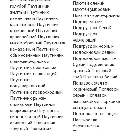
высокий Паутинник
Плютей олений
голубой Паутинник
Плютей умбровый
желтый Паутинник
Плютей черно-крайний
изменчивый Паутинник
Подберезовик
каштановый Паутинник
Подгруздок белый
коричневый Паутинник
Подгруздок
красивейший Паутинник
чернеющий
многообразный Паутинник
Подгруздок черный
намазанный Паутинник
Подосиновик белый
обыкновенный Паутинник
Подосиновик желто-
оранжево-красный
бурый Подосиновик
Паутинник оранжевый
красный Польский
Паутинник пачкающий
гриб Поплавок белый
Паутинник
Поплавок желто-
полусверкающий
коричневый Поплавок
Паутинник превосходный
серый Поплавок
Паутинник рыже-
шафрановый Порховка
оливковый Паутинник
свинцово-серая
сверкающий Паутинник
Порховка чернеющая
сизоножковый Паутинник
Псатирелла
слизистый Паутинник
бархатистая
твердый Паутинник