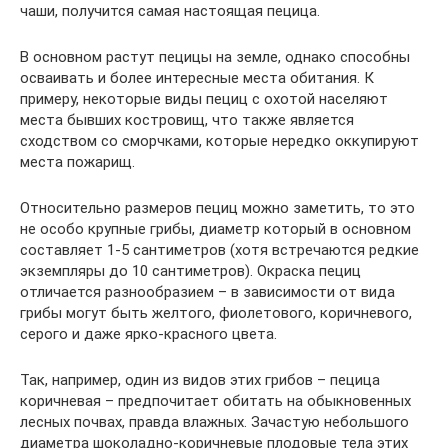
чаши, получится самая настоящая пецица.
В основном растут пецицы на земле, однако способны
осваивать и более интересные места обитания. К
примеру, некоторые виды пециц с охотой населяют
места бывших костровищ, что также является
сходством со сморчками, которые нередко оккупируют
места пожарищ.
Относительно размеров пециц можно заметить, то это
не особо крупные грибы, диаметр который в основном
составляет 1-5 сантиметров (хотя встречаются редкие
экземпляры до 10 сантиметров). Окраска пециц
отличается разнообразием – в зависимости от вида
грибы могут быть желтого, фиолетового, коричневого,
серого и даже ярко-красного цвета.
Так, например, один из видов этих грибов – пецица
коричневая – предпочитает обитать на обыкновенных
лесных почвах, правда влажных. Зачастую небольшого
диаметра шоколадно-коричневые плодовые тела этих