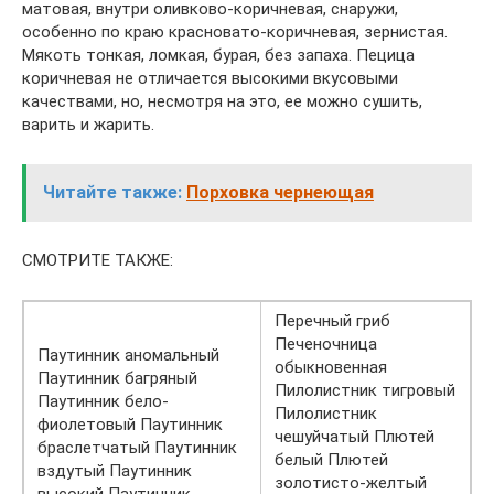
матовая, внутри оливково-коричневая, снаружи,
особенно по краю красновато-коричневая, зернистая.
Мякоть тонкая, ломкая, бурая, без запаха. Пецица
коричневая не отличается высокими вкусовыми
качествами, но, несмотря на это, ее можно сушить,
варить и жарить.
Читайте также:
Порховка чернеющая
СМОТРИТЕ ТАКЖЕ:
Перечный гриб
Печеночница
Паутинник аномальный
обыкновенная
Паутинник багряный
Пилолистник тигровый
Паутинник бело-
Пилолистник
фиолетовый Паутинник
чешуйчатый Плютей
браслетчатый Паутинник
белый Плютей
вздутый Паутинник
золотисто-желтый