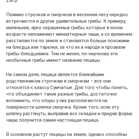
250 р.
Помимо строчков и сморчков в весеннем лесу нередко
встречаются и другие удивительные грибы. К примеру,
маленькие, ярко окрашенные грибы, которые в юном
возрасте напоминают миниатюрные чаши, а со временем
расстилаются по земле и становятся больше похожими
на блюдца или тарелки, за что их в народе и прозвали
грибы-блюдцевики. Тем не менее, по-научному эти
необычные грибы имеют название пецицы.
На самом деле, пецица является ближайшим
родственником строчкам и сморчкам – все они
относятся к классу Сумчатые. Для того чтобы понять,
что объединяет такие разные грибы, достаточно
вспомнить, что споры у них располагаются на
поверхности шляпки сморчка. Кроме того, если эту
шляпку растянуть, выправив все складки и придав форму
чаши, получится самая настоящая пецица.
В основном растут пецицы на земле, однако способны