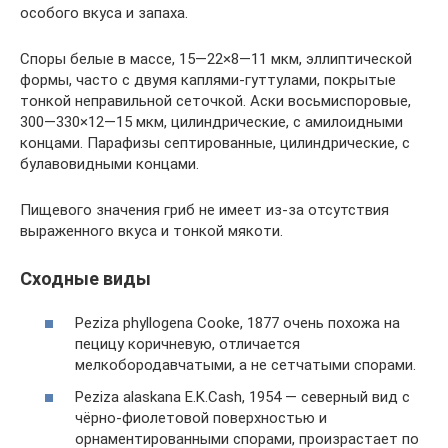
особого вкуса и запаха.
Споры белые в массе, 15—22×8—11 мкм, эллиптической
формы, часто с двумя каплями-гуттулами, покрытые
тонкой неправильной сеточкой. Аски восьмиспоровые,
300—330×12—15 мкм, цилиндрические, с амилоидными
концами. Парафизы септированные, цилиндрические, с
булавовидными концами.
Пищевого значения гриб не имеет из-за отсутствия
выраженного вкуса и тонкой мякоти.
Сходные виды
Peziza phyllogena Cooke, 1877 очень похожа на
пецицу коричневую, отличается
мелкобородавчатыми, а не сетчатыми спорами.
Peziza alaskana E.K.Cash, 1954 — северный вид с
чёрно-фиолетовой поверхностью и
орнаментированными спорами, произрастает по