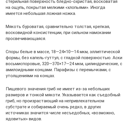
стерильная поверхность бледно-охристая, восковатая
на ощупь, покрытая мелкими «хлопьями». Иногда
имеется небольшая ложная ножка.
Мякоть буроватая, сравнительно толстая, крепкая,
восковидной консистенции, при сильном намокании
просвечивающаяся.
Споры белые в массе, 18—24×10—14 мкм, эллиптической
формы, без капель-гуттул, с гладкой поверхностью. Аски
восьмиспоровые, 320—370×17—24 мкм, цилиндрические, с
амилоидными концами. Парафизы с перемычками, с
утолщениями на концах.
Пищевого значения гриб не имеет из-за небольших
размеров и тонкой мякоти. Указывается как съедобный
гриб, но произрастающий на непривлекательном
субстрате и собираемый очень редко, в других
источниках значится числе несъедобных, «возможно,
ядовитых» видов.