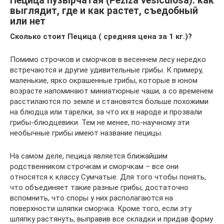
Пецица пузырчатая (Peziza vesiculosa): как
выглядит, где и как растет, съедобный
или нет
Сколько стоит Пецица ( средняя цена за 1 кг.)?
Помимо строчков и сморчков в весеннем лесу нередко
встречаются и другие удивительные грибы. К примеру,
маленькие, ярко окрашенные грибы, которые в юном
возрасте напоминают миниатюрные чаши, а со временем
расстилаются по земле и становятся больше похожими
на блюдца или тарелки, за что их в народе и прозвали
грибы-блюдцевики. Тем не менее, по-научному эти
необычные грибы имеют название пецицы.
На самом деле, пецица является ближайшим
родственником строчкам и сморчкам – все они
относятся к классу Сумчатые. Для того чтобы понять,
что объединяет такие разные грибы, достаточно
вспомнить, что споры у них располагаются на
поверхности шляпки сморчка. Кроме того, если эту
шляпку растянуть, выправив все складки и придав форму