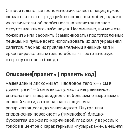
Относительно гастрономических качеств пециц нужно
сказать, что этот род грибов вполне съедобен, однако
их отличительной особенностью является полное
отсутствие какого-либо вкуса. Несомненно, вы можете
пожарить или засолить (замариновать) подготовленные
пецицы, но лучше всего использовать их для украшения
салатов, так как их привлекательный внешний вид и
яркая окраска значительно обогатят эстетическую
сторону готового блюда.
Описание[править | править код]
Чашевидный дискомицет. Плодовое тело 2—7 см в
диаметре и 1—5 см в высоту, часто неправильное,
сначала почти шаровидное с небольшим отверстием в
верхней части, затем разрастающееся и
раскрывающееся до чашевидного. Внутренняя
спороносная поверхность (гименофор) бледно-
буроватая до жёлто-коричневой, гладкая, у взрослых
грибов в центре с характерными «пузырьками». Внешняя