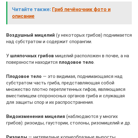
Читайте также:
Гриб печёночник фото и
описание
Воздушный мицелий
(у некоторых грибов) поднимается
над субстратом и содержит спорангии.
У
шляпочных грибов
мицелий расположен в почве, а на
поверхности находится
плодовое тело
.
Плодовое тело
— это видимая, поднимающаяся над
субстратом часть гриба, представляющая собой
множество плотно переплетенных гифов, являющаяся
вместилищем спороносных органов гриба и служащая
для защиты спор и их распространения.
Видоизменения мицелия
(наблюдаются у многих
грибов): ризоиды, гаустории, столоны, ризомицелий и др.
Ризоиды
— нитевидные корнеобразные выросты,