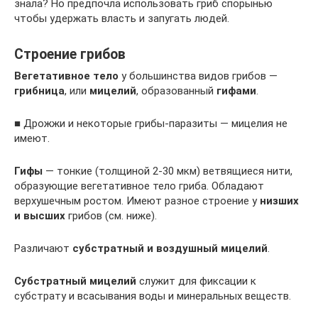
знала? Но предпочла использовать гриб спорынью
чтобы удержать власть и запугать людей.
Строение грибов
Вегетативное тело
у большинства видов грибов —
грибница
, или
мицелий
, образованный
гифами
.
■ Дрожжи и некоторые грибы-паразиты — мицелия не
имеют.
Гифы
— тонкие (толщиной 2-30 мкм) ветвящиеся нити,
образующие вегетативное тело гриба. Обладают
верхушечным ростом. Имеют разное строение у
низших
и высших
грибов (см. ниже).
Различают
субстратный и воздушный мицелий
.
Субстратный мицелий
служит для фиксации к
субстрату и всасывания воды и минеральных веществ.