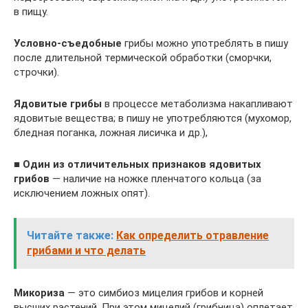
в пищу.
Условно-съедобные
грибы можно употреблять в пишу
после длительной термической обработки (сморчки,
строчки).
Ядовитые грибы
в процессе метаболизма накапливают
ядовитые вещества; в пишу не употребляются (мухомор,
бледная поганка, ложная лисичка и др.),
■
Один из отличительных признаков ядовитых
грибов
— наличие на ножке пленчатого кольца (за
исключением ложных опят).
Читайте также:
Как определить отравление
грибами и что делать
Микориза
— это симбиоз мицелия грибов и корней
высших растений. При этом мицелий (грибница) оплетает