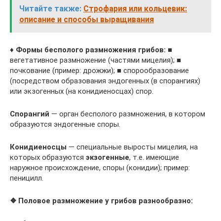
Читайте также:
Строфария или кольцевик:
описание и способы выращивания
♦ Формы бесполого размножения грибов:
■
вегетативное размножение (частями мицелия); ■
почкование (пример: дрожжи); ■ спорообразование
(посредством образования эндогенных (в спорангиях)
или экзогенных (на конидиеносцах) спор.
Спорангий
— орган бесполого размножения, в котором
образуются эндогенные споры.
Конидиеносцы
— специальные выросты мицелия, на
которых образуются
экзогенные
, т.е. имеющие
наружное происхождение, споры (конидии); пример:
пеницилл.
❖ Половое размножение у грибов разнообразно: