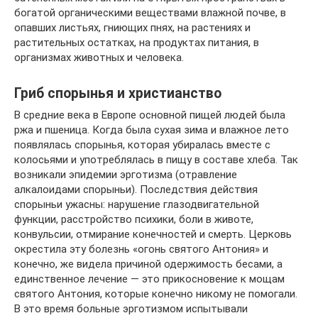
богатой органическими веществами влажной почве, в
опавших листьях, гниющих пнях, на растениях и
растительных остатках, на продуктах питания, в
организмах животных и человека.
Гриб спорынья и христианство
В средние века в Европе основной пищей людей была
ржа и пшеница. Когда была сухая зима и влажное лето
появлялась спорынья, которая убиралась вместе с
колосьями и употреблялась в пищу в составе хлеба. Так
возникали эпидемии эрготизма (отравление
алкалоидами спорыньи). Последствия действия
спорыньи ужасны: нарушение глазодвигательной
функции, расстройство психики, боли в животе,
конвульсии, отмирание конечностей и смерть. Церковь
окрестила эту болезнь «огонь святого Антония» и
конечно, же видела причиной одержимость бесами, а
единственное лечение — это прикосновение к мощам
святого Антония, которые конечно никому не помогали.
В это время больные эрготизмом испытывали