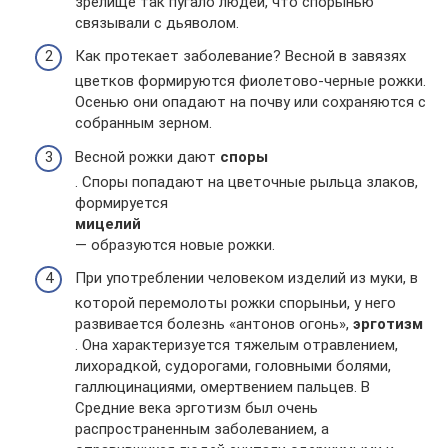
зрелище так пугало людей, что спорынью
связывали с дьяволом.
Как протекает заболевание? Весной в завязях
цветков формируются фиолетово-черные рожки.
Осенью они опадают на почву или сохраняются с
собранным зерном.
Весной рожки дают
споры
. Споры попадают на цветочные рыльца злаков,
формируется
мицелий
— образуются новые рожки.
При употреблении человеком изделий из муки, в
которой перемолоты рожки спорыньи, у него
развивается болезнь «антонов огонь»,
эрготизм
. Она характеризуется тяжелым отравлением,
лихорадкой, судорогами, головными болями,
галлюцинациями, омертвением пальцев. В
Средние века эрготизм был очень
распространенным заболеванием, а