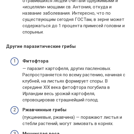
отравившихся людей считали одержимыми и
«исцеляли» мощами св. Антония, откуда и
название заболевания. Интересно, что по
существующим сегодня ГОСТам, в зерне может
содержаться до 1 процента примесей головни и
спорыньи.
Другие паразитические грибы
Фитофтора
— паразит картофеля, других пасленовых.
Распространяется по всему растению, начиная с
клубней, на листьях формирует споры. В
середине XIX века фитофтора погубила в
Ирландии весь урожай картофеля,
спровоцировав страшнейший голод.
Ржавчинные грибы
(пукциниевые, ржавчина) — поражают листья и
стебли растений, могут зимовать в корнях.
Мучнистая роса