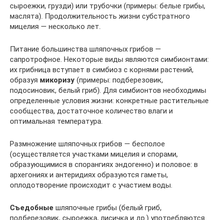
сыроежки, грузди) или трубочки (примеры: белые грибы,
маслята). Продолжительность жизни субстратного
мицелия — несколько лет.
Питание большинства шляпочных грибов —
сапротрофное. Некоторые виды являются симбионтами:
их грибница вступает в симбиоз с корнями растений,
образуя
микоризу
(примеры: подберезовик,
подосиновик, белый гриб). Для симбионтов необходимы
определенные условия жизни: конкретные растительные
сообщества, достаточное количество влаги и
оптимальная температура.
Размножение шляпочных грибов — бесполое
(осуществляется участками мицелия и спорами,
образующимися в спорангиях эндогенно) и половое: в
архегониях и антеридиях образуются гаметы,
оплодотворение происходит с участием воды.
Съедобные
шляпочные грибы (белый гриб,
подберезовик, сыроежка, лисичка и др.) употребляются