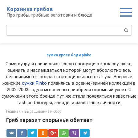
Перейти
Корзинка грибов
к
Про грибы, грибные заготовки и блюда
контенту
Поиск:
сумка кросс боди pinko
Сами супруги причисляют свою продукцию к классу-люкс,
оценить и наслаждаться которой могут абсолютно все,
независимо от возраста и социального статуса. Впервые
женские
сумки Pinko
появились в осенне-зимней коллекции в
2002-2003 году и мгновенно приобрели огромный успех. С
сумочками этого бренда тут же стали появляться известные
fashion блогеры, звёзды и известные личности.
Главная
»
Выращивание и сбор
Гриб паразит спорынья обитает