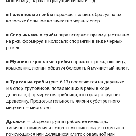
молочница, парша, стригущий лишай и т.д.).
■
Головневые грибы
поражают злаки, образуя на их
колосьях большое количество черных спор.
■
Спорыньевые грибы
паразитируют преимущественно
на ржи, формируя в колосьях спорангии в виде черных
рожек.
■
Мучнисто-росяные грибы
поражают рожь, пшеницу,
крыжовник, люпин, образуя беловатый мучнистый налет.
■
Трутовые грибы
(рис. 6.13) поселяются на деревьях.
Из спор трутовиков, попадающих в раны в коре
деревьев, формируется грибница, которая разрушает
древесину. Продолжительность жизни субстратного
мицелия — много лет.
Дрожжи
— сборная группа грибов, не имеющих
типичного мицелия и существующих в виде отдельных
почкующихся или делящихся клеток овальной или