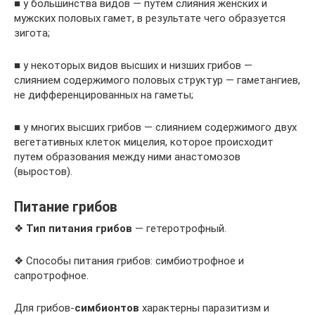
■ у большинства видов — путем слияния женских и
мужских половых гамет, в результате чего образуется
зигота;
■ у некоторых видов высших и низших грибов —
слиянием содержимого половых структур — гаметангиев,
не дифференцированных на гаметы;
■ у многих высших грибов — слиянием содержимого двух
вегетативных клеток мицелия, которое происходит
путем образования между ними анастомозов
(выростов).
Питание грибов
❖
Тип питания грибов
— гетеротрофный.
❖ Способы питания грибов: симбиотрофное и
сапротрофное.
Для грибов-
симбионтов
характерны паразитизм и