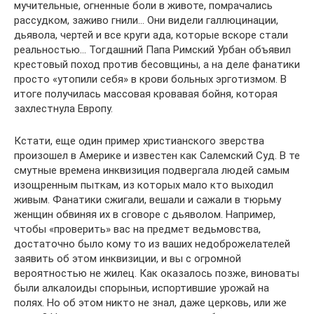
мучительные, огненные боли в животе, помрачались
рассудком, заживо гнили… Они видели галлюцинации,
дьявола, чертей и все круги ада, которые вскоре стали
реальностью… Тогдашний Папа Римский Урбан объявил
крестовый поход против бесовщины, а на деле фанатики
просто «утопили себя» в крови больных эрготизмом. В
итоге получилась массовая кровавая бойня, которая
захлестнула Европу.
Кстати, еще один пример христианского зверства
произошел в Америке и известен как Салемский Суд. В те
смутные времена инквизиция подвергала людей самым
изощренным пыткам, из которых мало кто выходил
живым. Фанатики сжигали, вешали и сажали в тюрьму
женщин обвиняя их в сговоре с дьяволом. Например,
чтобы «проверить» вас на предмет ведьмовства,
достаточно было кому то из ваших недоброжелателей
заявить об этом инквизиции, и вы с огромной
вероятностью не жилец. Как оказалось позже, виноваты
были алкалоиды спорыньи, испортившие урожай на
полях. Но об этом никто не знал, даже церковь, или же