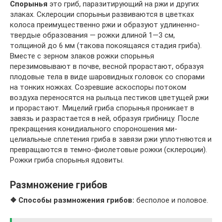
Спорынья
это гриб, паразитирующий на ржи и других
злаках. Склероции спорыньи развиваются в цветках
колоса преимущественно ржи и образуют удлиненно-
твердые образования — рожки длиной 1—3 см,
толщиной до 6 мм (такова покоящаяся стадия гриба).
Вместе с зерном злаков рожки спорынья
перезимовывают в почве, весной прорастают, образуя
плодовые тела в виде шаровидных головок со спорами
на тонких ножках. Созревшие аскоспоры потоком
воздуха переносятся на рыльца пестиков цветущей ржи
и прорастают. Мицелий гриба спорынья проникает в
завязь и разрастается в ней, образуя грибницу. После
прекращения конидиального спороношения ми-
целиальные сплетения гриба в завязи ржи уплотняются и
превращаются в темно-фиолетовые рожки (склероции).
Рожки гриба спорынья ядовиты.
Размножение грибов
❖ Способы размножения грибов:
бесполое и половое.