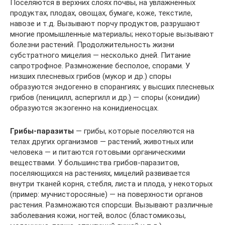
Поселяются в верхних слоях почвы, на увлажненных
продуктах, плодах, овощах, бумаге, коже, текстиле,
навозе и т.д. Вызывают порчу продуктов, разрушают
многие промышленные материалы; некоторые вызывают
болезни растений. Продолжительность жизни
субстратного мицелия — несколько дней. Питание
сапротрофное. Размножение бесполое, спорами. У
низших плесневых грибов (мукор и др.) споры
образуются эндогенно в спорангиях; у высших плесневых
грибов (пеницилл, аспергилл и др.) — споры (конидии)
образуются экзогенно на конидиеносцах.
Грибы-паразиты
— грибы, которые поселяются на
телах других организмов — растений, животных или
человека — и питаются готовыми органическими
веществами. У большинства грибов-паразитов,
поселяющихся на растениях, мицелий развивается
внутри тканей корня, стебля, листа и плода, у некоторых
(пример: мучнисторосяные) — на поверхности органов
растения. Размножаются спорсши. Вызывают различные
заболевания кожи, ногтей, волос (бластомикозы,