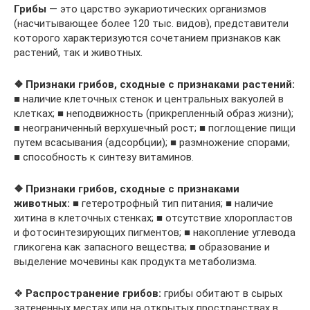
Грибы
— это царство эукариотических организмов
(насчитывающее более 120 тыс. видов), представители
которого характеризуются сочетанием признаков как
растений, так и животных.
❖ Признаки грибов, сходные с признаками растений:
■ наличие клеточных стенок и центральных вакуолей в
клетках; ■ неподвижность (прикрепленный образ жизни);
■ неограниченный верхушечный рост; ■ поглощение пищи
путем всасывания (адсорбции); ■ размножение спорами;
■ способность к синтезу витаминов.
❖ Признаки грибов, сходные с признаками
животных:
■ гетеротрофный тип питания; ■ наличие
хитина в клеточных стенках; ■ отсутствие хлоропластов
и фотосинтезирующих пигментов; ■ накопление углевода
гликогена как запасного вещества; ■ образование и
выделение мочевины как продукта метаболизма.
❖
Распространение грибов:
грибы обитают в сырых
затененных местах или на открытых пространствах в