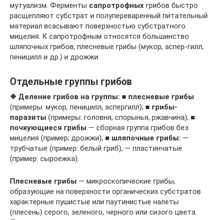
мутуализм. Ферменты
сапротрофных
грибов быстро
расщепляют субстрат и полупереваренный питательный
материал всасывают поверхностью субстратного
мицелия. К сапротрофным относятся большинство
шляпочных грибов, плесневые грибы (мукор, аспер-гилл,
пеницилл и др.) и дрожжи.
Отдельные группы грибов
❖ Деление грибов на группы:
■
плесневые грибы
(примеры: мукор, пеницилл, аспергилл); ■
грибы-
паразиты
(примеры: головня, спорынья, ржавчина); ■
почкующиеся грибы
— сборная группа грибов без
мицелия (пример; дрожжи); ■
шляпочные грибы:
—
трубчатые (пример: белый гриб); — пластинчатые
(пример: сыроежка).
Плесневые грибы
— микроскопические грибы,
образующие на поверхности органических субстратов
характерные пушистые или паутинистые налеты
(плесень) серого, зеленого, черного или сизого цвета.