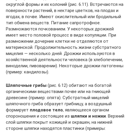
округлой формы и их колоний (рис. 6.11). Встречаются на
поверхности растений, в нектаре цветков, на плодах и
ягодах, в почве. Имеют окислительный или бродильный
тип обмена веществ. Питание сапротрофное.
Размножаются почкованием. У некоторых дрожжей
имеет место половой процесс в виде копуляции. При
размножении дочерние клетки не отделяются от
материнской. Продолжительность жизни субстратного
мицелия — несколько дней. Дрожжи используются в
хозяйственной деятельности человека (в хлебопечении,
виноделии, пивоварении). Некоторые дрожжи патогенны
(пример: кандилозы).
Шляпочные грибы
(рис. 6.12) обитают на богатой
органическими веществами почве или на гниющей
древесине (пример: опята). Субстратный мицелий
шляпочного гриба образует грибницу, а воздушный
формирует
плодовое тело
, являющееся органом
спороношения и состоящее из
шляпки и ножки
. Верхний
слой шляпки покрыт кожицей и окрашен, на нижней
стороне шляпки находятся пластинки (примеры: