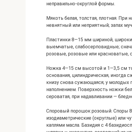
неправильно-округлой формы.
Мякоть белая, толстая, плотная. При
невнятный или неприятный; запах муч
Пластинки 8—15 мм шириной, широкие
выемчатые, слабосерповидные; снач
розовые, розовые или красноватые, 
Ножка 4—15 см высотой и 1—3,5 см то
основания, цилиндрическая, иногда сж
книзу снова сужающаяся; у молодых г
наполнением. Поверхность ножки бел
сероватая, при надавливании — бледно
Споровый порошок розовый. Споры 8
изодиаметрические (округлые) или чу
каплями масла. Базидия с 4 базидио