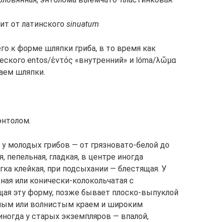
ит от латинского
sinuatum
о к форме шляпки гриба, в то время как
еского entos/ἐντός «внутренний» и lóma/λῶμα
аем шляпки.
энтолом.
, у молодых грибов — от грязновато-белой до
, пепельная, гладкая, в центре иногда
гка клейкая, при подсыхании — блестящая. У
ая или конически-колокольчатая с
щая эту форму, позже бывает плоско-выпуклой
ным или волнистым краем и широким
иногда у старых экземпляров — впалой,