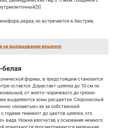
ких, цилиндрических гиф 2-5 мкм толщиной с
нутриклеточный.[3]
нофора, редка, но встречается в Австрии,
а на выращивании вешенок
-белая
конической формы, в предстоящем становится
ентре остается. Дорастает шляпка до 10 см по
зональный, от желто–коричевого до грязно-
ьнее выделяются зоны расцветки. Спороносный
венно «лохматые» из за собственной
 с годами темнеют до цветов шляпки, что
» вида. Ножка изогнутая, у основания немного
сей поверхности просматриваются маленькие