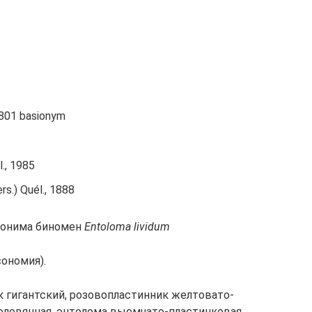
 1801 basionym
l., 1985
rs.) Quél., 1888
нонима биномен
Entoloma lividum
ономия).
 гигантский, розовопластинник желтовато-
 оловянная, энтолома выемчато-пластинковая.