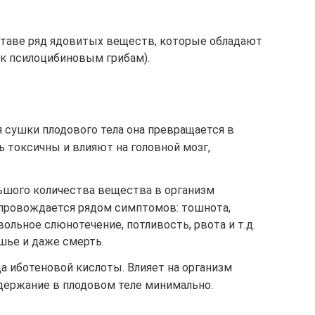
ставе ряд ядовитых веществ, которые обладают
к псилоцибиновым грибам).
 сушки плодового тела она превращается в
 токсичны и влияют на головной мозг,
ьшого количества вещества в организм
опровождается рядом симптомов: тошнота,
ольное слюнотечение, потливость, рвота и т.д.
шье и даже смерть.
а иботеновой кислоты. Влияет на организм
содержание в плодовом теле минимально.