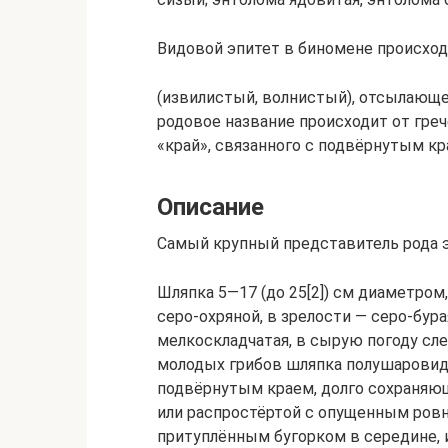
Видовой эпитет в биномене происход
(извилистый, волнистый), отсылающег
родовое название происходит от греч
«край», связанного с подвёрнутым кр
Описание
Самый крупный представитель рода 
Шляпка 5—17 (до 25[2]) см диаметром
серо-охряной, в зрелости — серо-бурая
мелкоскладчатая, в сырую погоду сле
молодых грибов шляпка полушаровидн
подвёрнутым краем, долго сохраняю
или распростёртой с опущенным ров
притуплённым бугорком в середине, 