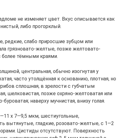
 надломе не изменяет цвет. Вкус описывается как
нистый, либо прогорклый.
, редкие, слабо приросшие зубцом или
ала грязновато-желтые, позже желтовато-
с более тёмными краями.
лщиной, центральная, обычно изогнутая у
атая, часто утолщённая к основанию, плотная, но
рибов сплошная, в зрелости с губчатым
ая, шелковистая, позже охряно-желтоватая или
-буроватая; наверху мучнистая, внизу голая.
—11 х 7—9,5 мкм, шестиугольные,
ть вытянутые, гладкие, розовато-желтые, с 1—2
спорами. Цистиды отсутствуют. Поверхность