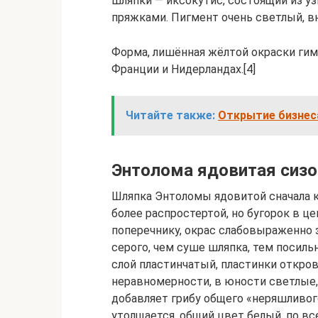
шляпки — иксокутис, состоящий из уз
пряжками. Пигмент очень светлый, в
Форма, лишённая жёлтой окраски гиме
Франции и Нидерландах.[4]
Читайте также:
Открытие бизнес
Энтолома ядовитая сизо
Шляпка Энтоломы ядовитой сначала 
более распростертой, но бугорок в ц
поперечнику, окрас слабовыраженно 
серого, чем суше шляпка, тем посил
слой пластинчатый, пластинки откро
неравномерности, в юности светлые,
добавляет грибу общего «неряшливого
утолщается, общий цвет белый, по в