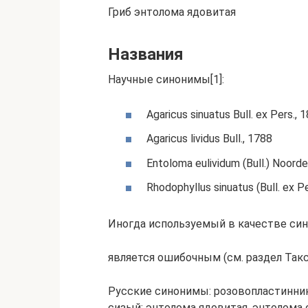
Гриб энтолома ядовитая
Названия
Научные синонимы[1]:
Agaricus sinuatus Bull. ex Pers.,
Agaricus lividus Bull., 1788
Entoloma eulividum (Bull.) Noorde
Rhodophyllus sinuatus (Bull. ex Pe
Иногда используемый в качестве си
является ошибочным (см. раздел Такс
Русские синонимы: розовопластинник
сизый; энтолома ядовитая, энтолома