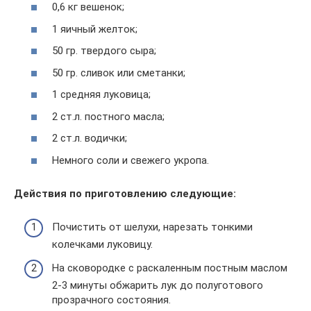
0,6 кг вешенок;
1 яичный желток;
50 гр. твердого сыра;
50 гр. сливок или сметанки;
1 средняя луковица;
2 ст.л. постного масла;
2 ст.л. водички;
Немного соли и свежего укропа.
Действия по приготовлению следующие:
Почистить от шелухи, нарезать тонкими
колечками луковицу.
На сковородке с раскаленным постным маслом
2-3 минуты обжарить лук до полуготового
прозрачного состояния.