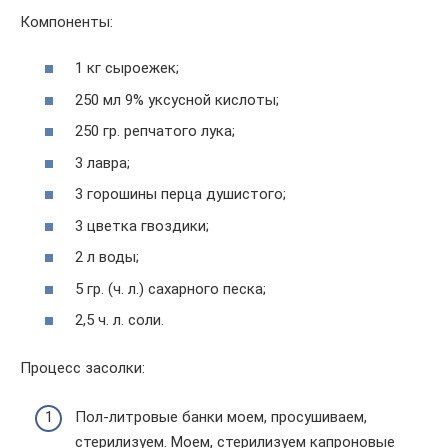
Компоненты:
1 кг сыроежек;
250 мл 9% уксусной кислоты;
250 гр. репчатого лука;
3 лавра;
3 горошины перца душистого;
3 цветка гвоздики;
2 л воды;
5 гр. (ч. л.) сахарного песка;
2,5 ч. л. соли.
Процесс засолки:
Пол-литровые банки моем, просушиваем,
стерилизуем. Моем, стерилизуем капроновые