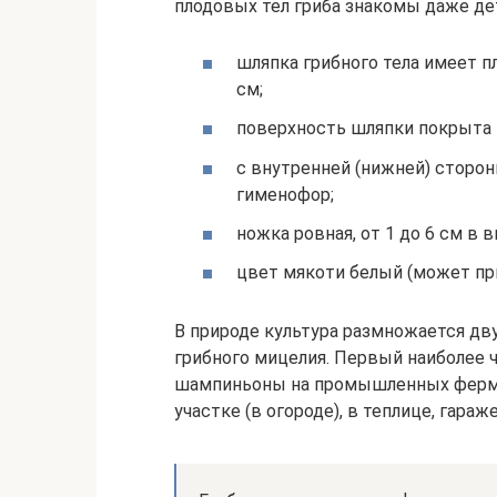
плодовых тел гриба знакомы даже де
шляпка грибного тела имеет пл
см;
поверхность шляпки покрыта
с внутренней (нижней) сторо
гименофор;
ножка ровная, от 1 до 6 см в 
цвет мякоти белый (может пр
В природе культура размножается дв
грибного мицелия. Первый наиболее 
шампиньоны на промышленных фермах.
участке (в огороде), в теплице, гараж