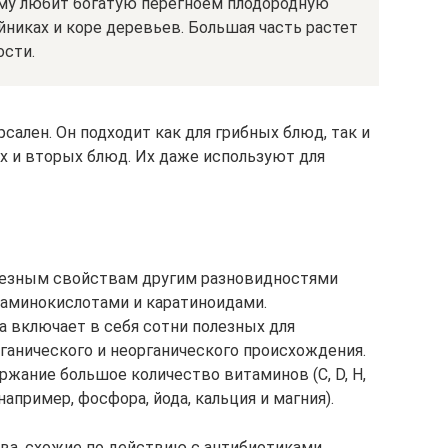
ому любит богатую перегноем плодородную
йниках и коре деревьев. Большая часть растет
ости.
сален. Он подходит как для грибных блюд, так и
 и вторых блюд. Их даже используют для
лезным свойствам другим разновидностями
и аминокислотами и каратиноидами.
а включает в себя сотни полезных для
ганического и неорганического происхождения.
ржание большое количество витаминов (C, D, H,
(например, фосфора, йода, кальция и магния).
а, схожие по действию с антибиотиками,