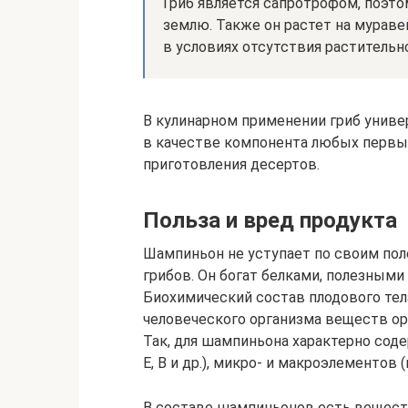
Гриб является сапротрофом, поэт
землю. Также он растет на мураве
в условиях отсутствия растительн
В кулинарном применении гриб универ
в качестве компонента любых первых
приготовления десертов.
Польза и вред продукта
Шампиньон не уступает по своим по
грибов. Он богат белками, полезным
Биохимический состав плодового тел
человеческого организма веществ ор
Так, для шампиньона характерно соде
E, В и др.), микро- и макроэлементов 
В составе шампиньонов есть веществ