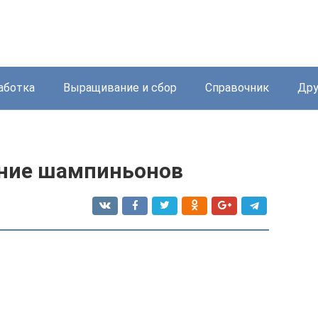
аботка
Выращивание и сбор
Справочник
Дру
ние шампиньонов